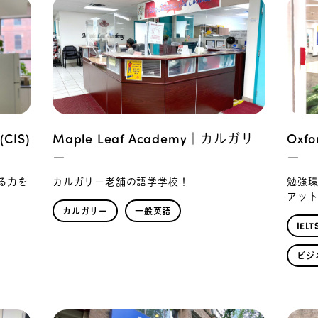
(CIS)
Maple Leaf Academy｜カルガリ
Oxf
ー
ー
る力を
カルガリー老舗の語学学校！
勉強
アッ
カルガリー
一般英語
IEL
ビジ