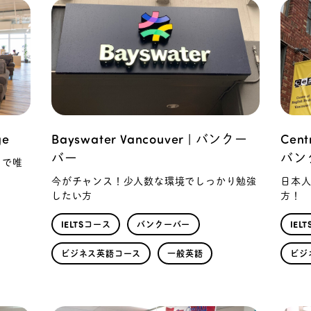
ge
Bayswater Vancouver | バンクー
Centr
バー
バン
）で唯
今がチャンス！少人数な環境でしっかり勉強
日本
したい方
方！
IELTSコース
バンクーバー
IEL
ビジネス英語コース
一般英語
ビジ