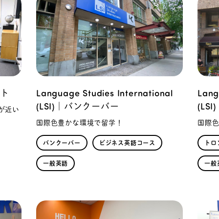
ント
Language Studies International
Lang
(LSI)｜バンクーバー
(LS
が近い
国際色豊かな環境で留学！
国際
バンクーバー
ビジネス英語コース
トロ
一般英語
一般