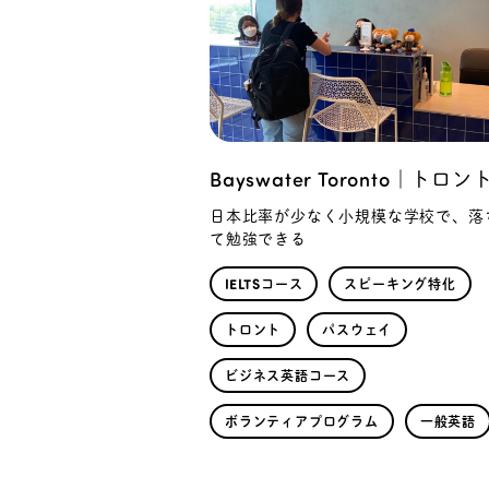
Bayswater Toronto｜トロン
日本比率が少なく小規模な学校で、落
て勉強できる
IELTSコース
スピーキング特化
トロント
パスウェイ
ビジネス英語コース
ボランティアプログラム
一般英語