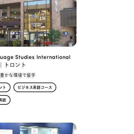
uage Studies International
I)｜トロント
色豊かな環境で留学
ント
ビジネス英語コース
英語