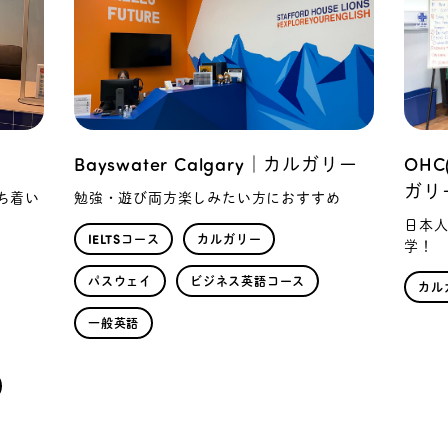
ト
Bayswater Calgary｜カルガリー
OHC(
ガリ
ち着い
勉強・遊び両方楽しみたい方におすすめ
日本
IELTSコース
カルガリー
学！
パスウェイ
ビジネス英語コース
カル
一般英語