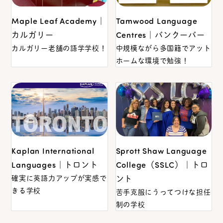
Maple Leaf Academy｜
Tamwood Language
カルガリー
Centres｜バンクーバー
カルガリー老舗の語学学校！
中規模ながら多国籍でアット
ホームな環境で勉強！
Kaplan International
Sprott Shaw Language
Languages｜トロント
College（SSLC）｜トロ
確実に英語力アップが実感で
ント
きる学校
苦手克服にうってつけな担任
制の学校