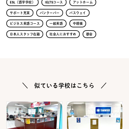
ESL（語学学校）
IELTSコース
アットホーム
サポート充実
バンクーバー
パスウェイ
ビジネス英語コース
一般英語
中規模
日本人スタッフ在籍
社会人におすすめ
都会
＼ 似ている学校はこちら ／