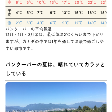
高
6℃
8℃
10℃
13℃
17℃
20℃
22℃
22℃
平
4℃
5℃
7℃
9℃
13℃
15℃
18℃
18℃
均
低
2℃
3℃
4℃
6℃
9℃
12℃
14℃
14℃
バンクーバーの平均気温
12月・1月・2月頃は、最低気温2℃くらいまで下がり
ますが、カナダの中では1年を通して温暖で過ごしや
すい都市です。
バンクーバーの夏は、晴れていてカラッと
している