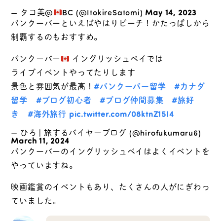
— タコ美@
BC (@ItokireSatomi)
May 14, 2023
バンクーバーといえばやはりビーチ！かたっぱしから
制覇するのもおすすめ。
バンクーバー
イングリッシュベイでは
ライブイベントやってたりします
景色と雰囲気が最高！
#バンクーバー留学
#カナダ
留学
#ブログ初心者
#ブログ仲間募集
#旅好
き
#海外旅行
pic.twitter.com/08ktnZ15I4
— ひろ | 旅するバイヤーブログ (@hirofukumaru6)
March 11, 2024
バンクーバーのイングリッシュベイはよくイベントを
やっていますね。
映画鑑賞のイベントもあり、たくさんの人がにぎわっ
ていました。