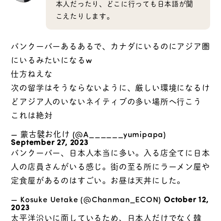
本人だったり、どこに行っても日本語が聞
こえたりします。
バンクーバーあるあるで、カナダにいるのにアジア圏
にいるみたいになるw
仕方ねえな
次の留学はそうならないように、厳しい環境になるけ
どアジア人のいないネイティブの多い場所へ行こう
これは絶対
— 蒙古襞お化け (@A______yumipapa)
September 27, 2023
バンクーバー、日本人本当に多い。入る店全てに日本
人の店員さんがいる感じ。街の至る所にラーメン屋や
定食屋があるのはすごい。お昼は天丼にした。
— Kosuke Uetake (@Chanman_ECON)
October 12,
2023
太平洋沿いに面しているため、日本人だけでなく韓